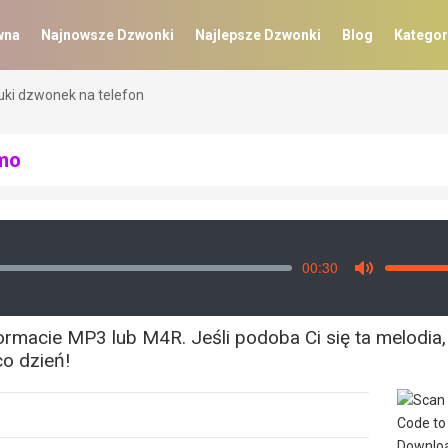
wna
Najnowsze Dzwonki
Najlepsze Dzwonki
Blog
Kategor
uki dzwonek na telefon
rmo
00:30
Vo
Mute
macie MP3 lub M4R. Jeśli podoba Ci się ta melodia,
co dzień!