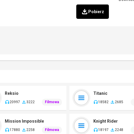
Pobierz
Reksio
Titanic
20997
3222
Filmowa
18582
2685
Mission Impossible
Knight Rider
17880
2258
Filmowa
18197
2248