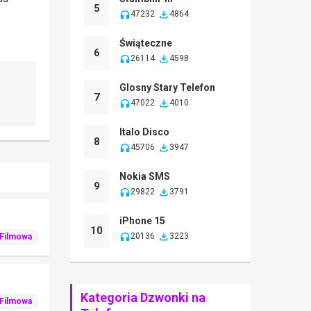
5
47232
4864
Świąteczne
6
26114
4598
Glosny Stary Telefon
7
47022
4010
Italo Disco
8
45706
3947
Nokia SMS
9
29822
3791
iPhone 15
10
20136
3223
Filmowa
Kategoria Dzwonki na
Filmowa