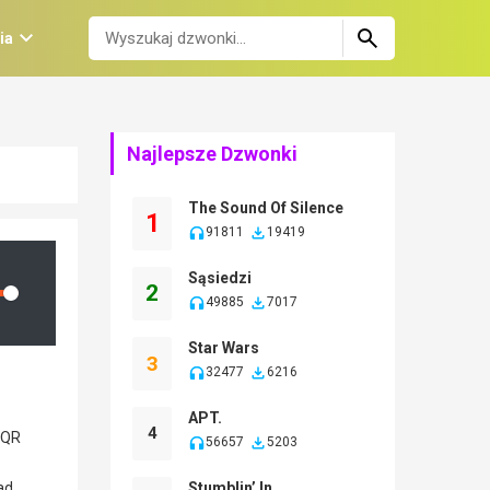
ia
Najlepsze Dzwonki
The Sound Of Silence
1
91811
19419
Sąsiedzi
2
lume
49885
7017
Star Wars
3
32477
6216
APT.
4
56657
5203
Stumblin’ In