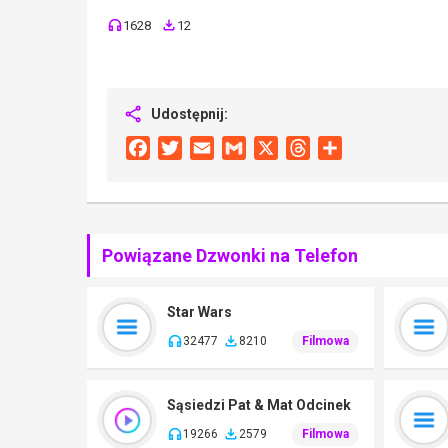
1628
12
Udostępnij:
Facebook
Twitter
Email
Gmail
X
Threads
Share
Powiązane Dzwonki na Telefon
Star Wars
32477
8210
Filmowa
Sąsiedzi Pat & Mat Odcinek
19266
2579
Filmowa