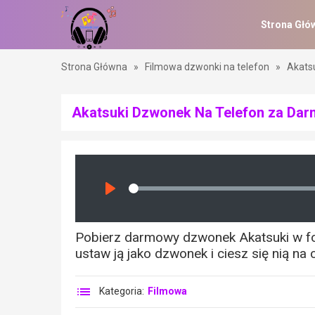
Strona Głó
Strona Główna
»
Filmowa dzwonki na telefon
»
Akats
Akatsuki Dzwonek Na Telefon za Da
Seek
Play
Pobierz darmowy dzwonek Akatsuki w for
ustaw ją jako dzwonek i ciesz się nią na 
Kategoria:
Filmowa