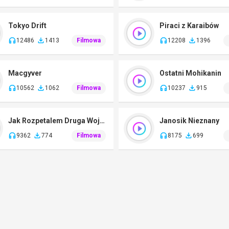
Tokyo Drift
Piraci z Karaibów
12486
1413
Filmowa
12208
1396
Macgyver
Ostatni Mohikanin
10562
1062
Filmowa
10237
915
Jak Rozpetalem Druga Wojne Swiatowa
Janosik Nieznany
9362
774
Filmowa
8175
699