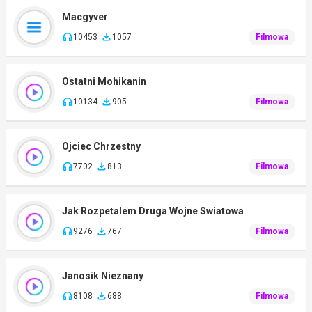
Macgyver
10453
1057
Filmowa
Ostatni Mohikanin
10134
905
Filmowa
Ojciec Chrzestny
7702
813
Filmowa
Jak Rozpetalem Druga Wojne Swiatowa
9276
767
Filmowa
Janosik Nieznany
8108
688
Filmowa