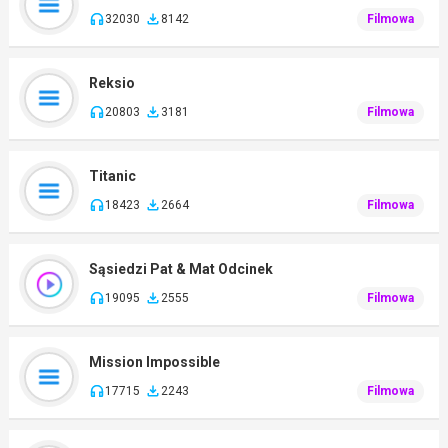
32030
8142
Filmowa
Reksio
20803
3181
Filmowa
Titanic
18423
2664
Filmowa
Sąsiedzi Pat & Mat Odcinek
19095
2555
Filmowa
Mission Impossible
17715
2243
Filmowa