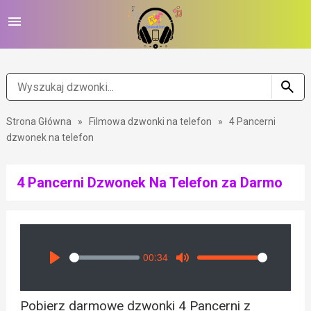
Strona Główna
»
Filmowa dzwonki na telefon
»
4 Pancerni
dzwonek na telefon
4 Pancerni Dzwonek Na Telefon za Darmo
00:34
Seek
Volume
Play
Mute
Pobierz darmowe dzwonki 4 Pancerni z