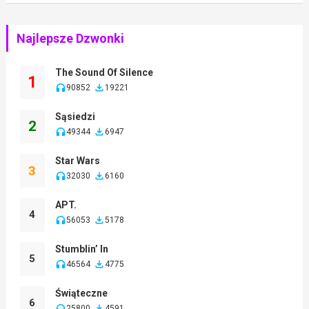
Najlepsze Dzwonki
The Sound Of Silence
1
90852
19221
Sąsiedzi
2
49344
6947
Star Wars
3
32030
6160
APT.
4
56053
5178
Stumblin’ In
5
46564
4775
Świąteczne
6
25800
4591