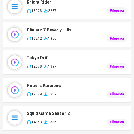
Knight Rider
18023
2237
Filmowa
Gliniarz Z Beverly Hills
16212
1850
Filmowa
Tokyo Drift
12378
1397
Filmowa
Piraci z Karaibów
12089
1387
Filmowa
Squid Game Season 2
14353
1585
Filmowa