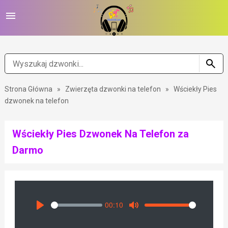
Strona Główna
»
Zwierzęta dzwonki na telefon
»
Wściekły Pies
dzwonek na telefon
Wściekły Pies Dzwonek Na Telefon za
Darmo
00:10
Seek
Volume
Play
Mute