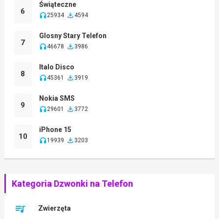
Świąteczne
6
25934
4594
Glosny Stary Telefon
7
46678
3986
Italo Disco
8
45361
3919
Nokia SMS
9
29601
3772
iPhone 15
10
19939
3203
Kategoria Dzwonki na Telefon
Zwierzęta