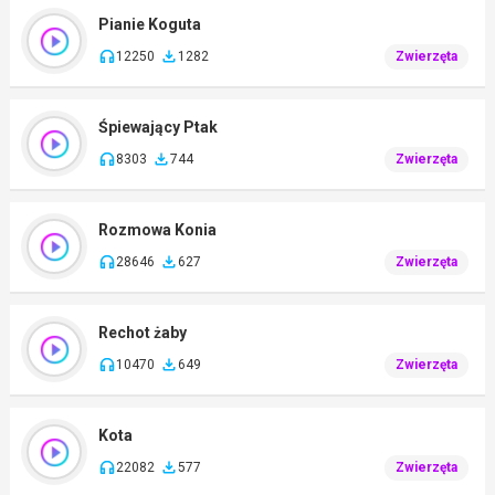
Pianie Koguta
12250
1282
Zwierzęta
Śpiewający Ptak
8303
744
Zwierzęta
Rozmowa Konia
28646
627
Zwierzęta
Rechot żaby
10470
649
Zwierzęta
Kota
22082
577
Zwierzęta