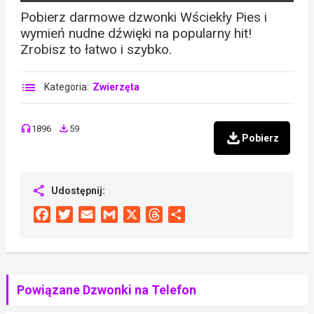
Pobierz darmowe dzwonki Wściekły Pies i
wymień nudne dźwięki na popularny hit!
Zrobisz to łatwo i szybko.
Kategoria:
Zwierzęta
1896
59
Pobierz
Udostępnij:
Facebook
Twitter
Email
Gmail
X
Threads
Share
Powiązane Dzwonki na Telefon