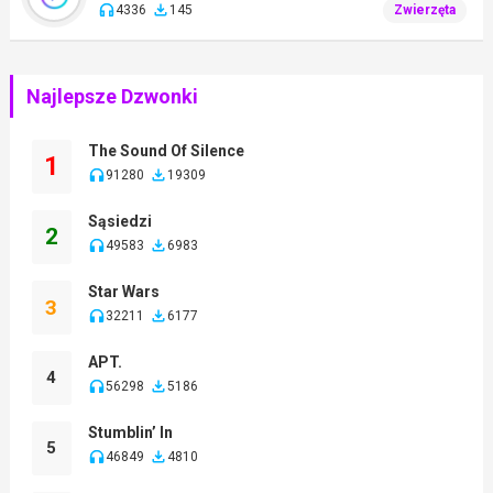
4336
145
Zwierzęta
Najlepsze Dzwonki
The Sound Of Silence
1
91280
19309
Sąsiedzi
2
49583
6983
Star Wars
3
32211
6177
APT.
4
56298
5186
Stumblin’ In
5
46849
4810