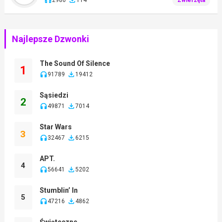
Najlepsze Dzwonki
The Sound Of Silence
1
91789
19412
Sąsiedzi
2
49871
7014
Star Wars
3
32467
6215
APT.
4
56641
5202
Stumblin’ In
5
47216
4862
Świąteczne