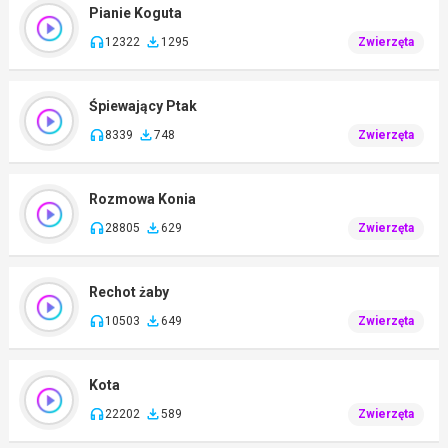
Pianie Koguta
12322
1295
Zwierzęta
Śpiewający Ptak
8339
748
Zwierzęta
Rozmowa Konia
28805
629
Zwierzęta
Rechot żaby
10503
649
Zwierzęta
Kota
22202
589
Zwierzęta