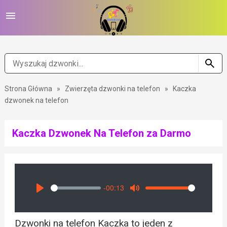
Strona Główna
»
Zwierzęta dzwonki na telefon
»
Kaczka
dzwonek na telefon
Kaczka Dzwonek Na Telefon za Darmo
-00:13
Seek
Volume
Play
Mute
Dzwonki na telefon Kaczka to jeden z