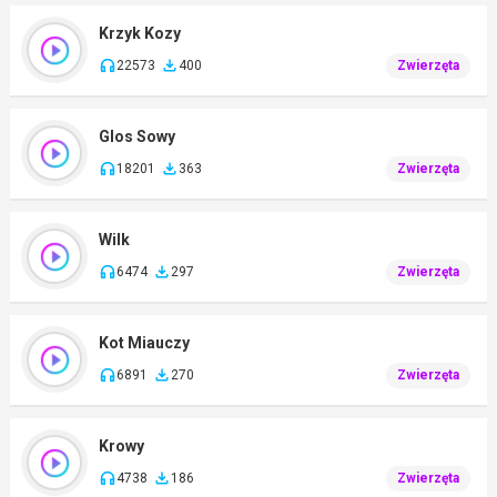
Krzyk Kozy
22573
400
Zwierzęta
Glos Sowy
18201
363
Zwierzęta
Wilk
6474
297
Zwierzęta
Kot Miauczy
6891
270
Zwierzęta
Krowy
4738
186
Zwierzęta