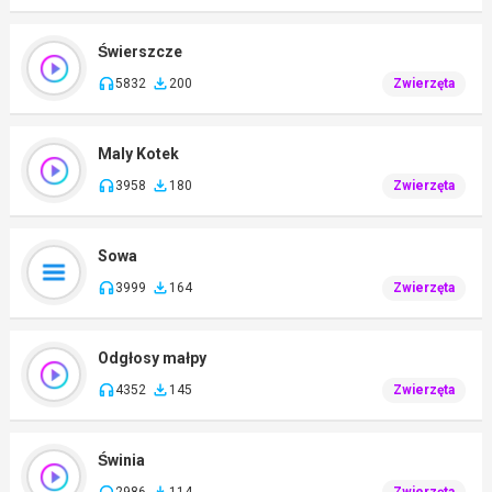
Świerszcze
5832
200
Zwierzęta
Maly Kotek
3958
180
Zwierzęta
Sowa
3999
164
Zwierzęta
Odgłosy małpy
4352
145
Zwierzęta
Świnia
2986
114
Zwierzęta