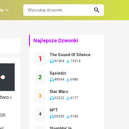
ia
Najlepsze Dzwonki
The Sound Of Silence
1
91304
19314
Sąsiedzi
2
lume
49594
6986
Star Wars
3
two i
32222
6177
APT.
4
56320
5186
Stumblin’ In