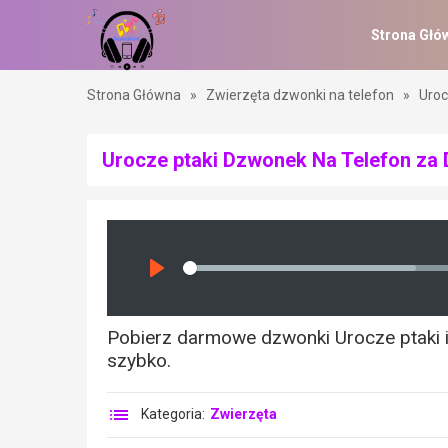
Strona Głó
Strona Główna
»
Zwierzęta dzwonki na telefon
»
Uroc
Urocze ptaki Dzwonek Na Telefon za
Seek
Play
Pobierz darmowe dzwonki Urocze ptaki i 
szybko.
Kategoria:
Zwierzęta