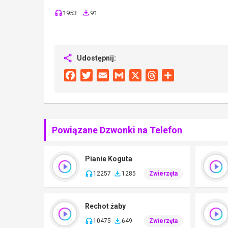
1953
91
Udostępnij:
Facebook
Twitter
Email
Gmail
X
Threads
Share
Powiązane Dzwonki na Telefon
Pianie Koguta
12257
1285
Zwierzęta
Rechot żaby
10475
649
Zwierzęta