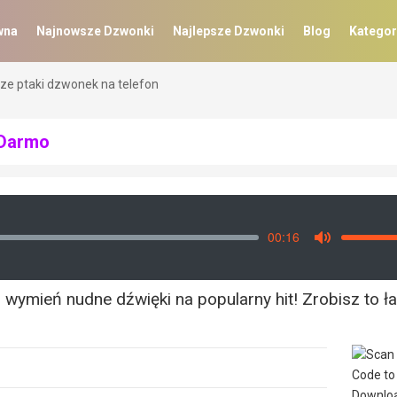
wna
Najnowsze Dzwonki
Najlepsze Dzwonki
Blog
Kategor
ze ptaki dzwonek na telefon
 Darmo
00:16
Vo
Mute
wymień nudne dźwięki na popularny hit! Zrobisz to ła