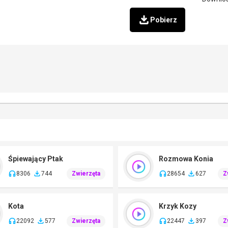
Pobierz
Śpiewający Ptak
Rozmowa Konia
8306
744
Zwierzęta
28654
627
Z
Kota
Krzyk Kozy
22092
577
Zwierzęta
22447
397
Z