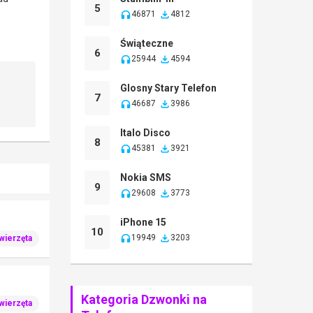
5
46871
4812
Świąteczne
6
25944
4594
Glosny Stary Telefon
7
46687
3986
Italo Disco
8
45381
3921
Nokia SMS
9
29608
3773
iPhone 15
10
19949
3203
wierzęta
Kategoria Dzwonki na
wierzęta