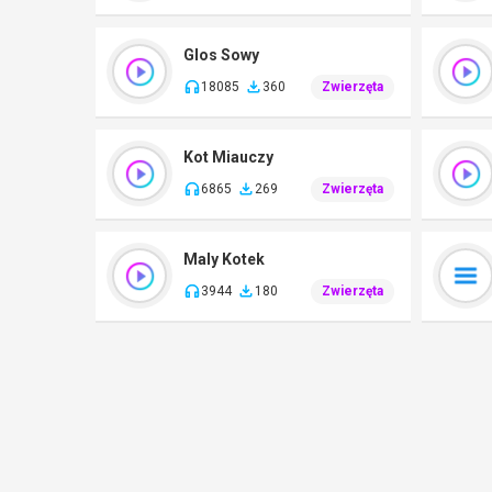
Glos Sowy
18085
360
Zwierzęta
Kot Miauczy
6865
269
Zwierzęta
Maly Kotek
3944
180
Zwierzęta