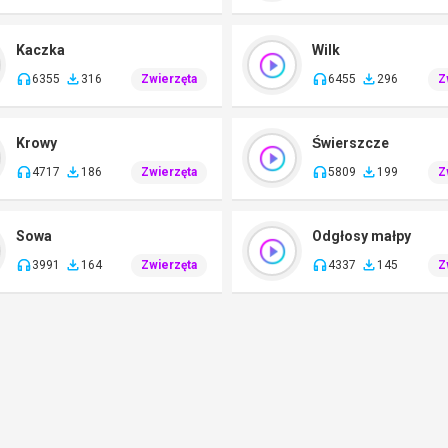
Kaczka
Wilk
6355
316
Zwierzęta
6455
296
Z
Krowy
Świerszcze
4717
186
Zwierzęta
5809
199
Z
Sowa
Odgłosy małpy
3991
164
Zwierzęta
4337
145
Z