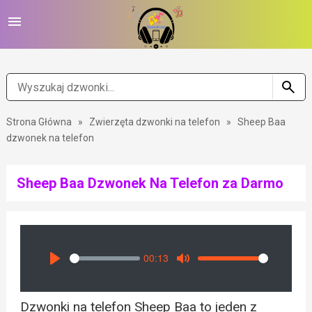
Strona Główna
»
Zwierzęta dzwonki na telefon
»
Sheep Baa
dzwonek na telefon
Sheep Baa Dzwonek Na Telefon za Darmo
00:13
Seek
Volume
Play
Mute
Dzwonki na telefon Sheep Baa to jeden z