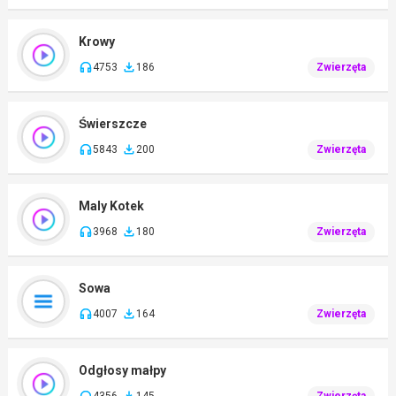
Krowy
4753
186
Zwierzęta
Świerszcze
5843
200
Zwierzęta
Maly Kotek
3968
180
Zwierzęta
Sowa
4007
164
Zwierzęta
Odgłosy małpy
4356
145
Zwierzęta