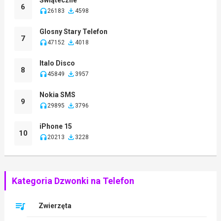
6
26183
4598
Glosny Stary Telefon
7
47152
4018
Italo Disco
8
45849
3957
Nokia SMS
9
29895
3796
iPhone 15
10
20213
3228
Kategoria Dzwonki na Telefon
Zwierzęta