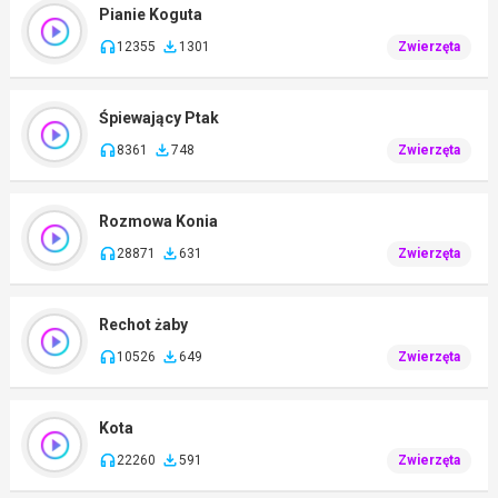
Pianie Koguta
12355
1301
Zwierzęta
Śpiewający Ptak
8361
748
Zwierzęta
Rozmowa Konia
28871
631
Zwierzęta
Rechot żaby
10526
649
Zwierzęta
Kota
22260
591
Zwierzęta