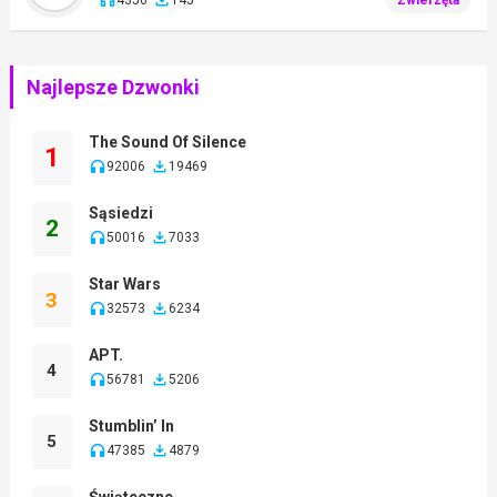
Najlepsze Dzwonki
The Sound Of Silence
1
92006
19469
Sąsiedzi
2
50016
7033
Star Wars
3
32573
6234
APT.
4
56781
5206
Stumblin’ In
5
47385
4879
Świąteczne