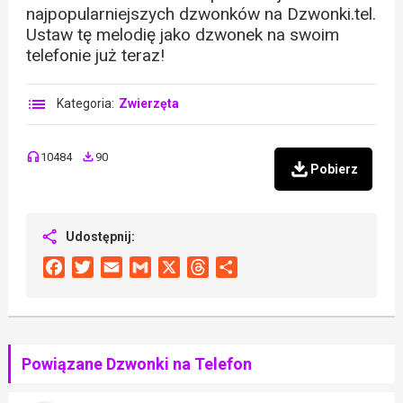
najpopularniejszych dzwonków na Dzwonki.tel.
Ustaw tę melodię jako dzwonek na swoim
telefonie już teraz!
Kategoria:
Zwierzęta
10484
90
Pobierz
Udostępnij:
Facebook
Twitter
Email
Gmail
X
Threads
Share
Powiązane Dzwonki na Telefon