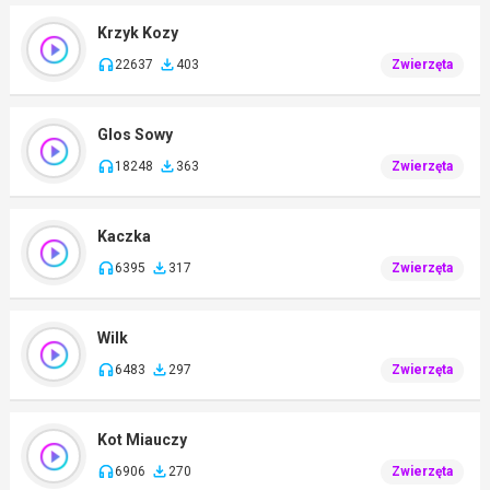
Krzyk Kozy
22637
403
Zwierzęta
Glos Sowy
18248
363
Zwierzęta
Kaczka
6395
317
Zwierzęta
Wilk
6483
297
Zwierzęta
Kot Miauczy
6906
270
Zwierzęta