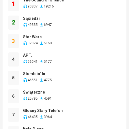
1
90837
19216
Sąsiedzi
2
49335
6947
Star Wars
3
32024
6160
APT.
4
56041
5177
Stumblin’ In
5
46551
4775
Świąteczne
6
25795
4591
Glosny Stary Telefon
7
46435
3964
Italo Disco