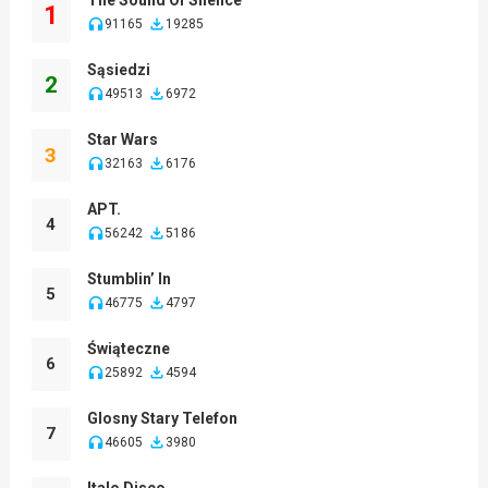
1
91165
19285
Sąsiedzi
2
49513
6972
Star Wars
3
32163
6176
APT.
4
56242
5186
Stumblin’ In
5
46775
4797
Świąteczne
6
25892
4594
Glosny Stary Telefon
7
46605
3980
Italo Disco