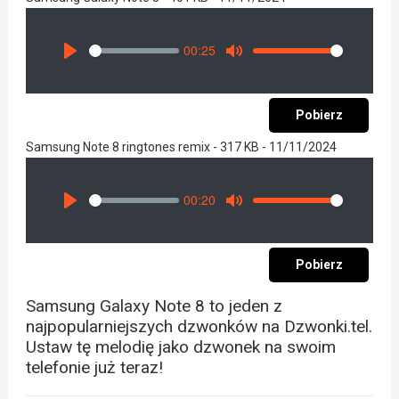
00:25
Seek
Volume
Play
Mute
Pobierz
Samsung Note 8 ringtones remix - 317 KB - 11/11/2024
00:20
Seek
Volume
Play
Mute
Pobierz
Samsung Galaxy Note 8 to jeden z
najpopularniejszych dzwonków na Dzwonki.tel.
Ustaw tę melodię jako dzwonek na swoim
telefonie już teraz!