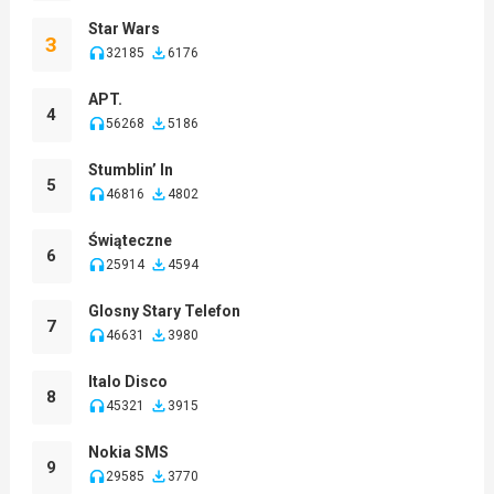
Star Wars
3
32185
6176
APT.
4
56268
5186
Stumblin’ In
5
46816
4802
Świąteczne
6
25914
4594
Glosny Stary Telefon
7
46631
3980
Italo Disco
8
45321
3915
Nokia SMS
9
29585
3770