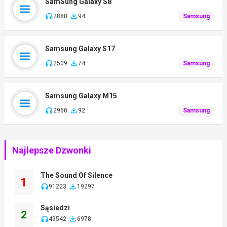
SamSung Galaxy S8
2888
94
Samsung
Samsung Galaxy S17
2509
74
Samsung
Samsung Galaxy M15
2960
92
Samsung
Najlepsze Dzwonki
The Sound Of Silence
1
91223
19297
Sąsiedzi
2
49542
6978