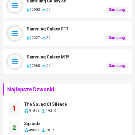
SamSung Galaxy S8
2903
95
Samsung
Samsung Galaxy S17
2527
76
Samsung
Samsung Galaxy M15
2968
92
Samsung
Najlepsze Dzwonki
The Sound Of Silence
1
91814
19419
Sąsiedzi
2
49887
7017