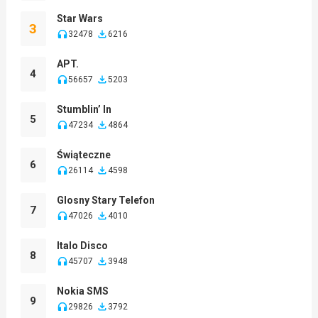
Star Wars
3
32478
6216
APT.
4
56657
5203
Stumblin’ In
5
47234
4864
Świąteczne
6
26114
4598
Glosny Stary Telefon
7
47026
4010
Italo Disco
8
45707
3948
Nokia SMS
9
29826
3792