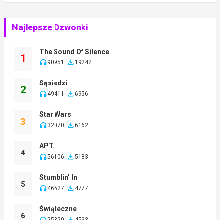
Najlepsze Dzwonki
The Sound Of Silence
1
90951
19242
Sąsiedzi
2
49411
6956
Star Wars
3
32070
6162
APT.
4
56106
5183
Stumblin’ In
5
46627
4777
Świąteczne
6
25829
4593