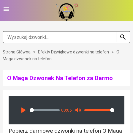
Strona Główna
»
Efekty Dźwiękowe dzwonki na telefon
»
O
Maga dzwonek na telefon
O Maga Dzwonek Na Telefon za Darmo
00:05
Seek
Volume
Play
Mute
Pobierz darmowe dzwonki na telefon O Maga