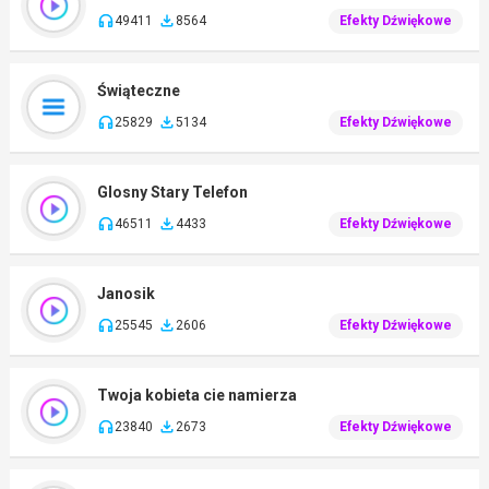
49411
8564
Efekty Dźwiękowe
Świąteczne
25829
5134
Efekty Dźwiękowe
Glosny Stary Telefon
46511
4433
Efekty Dźwiękowe
Janosik
25545
2606
Efekty Dźwiękowe
Twoja kobieta cie namierza
23840
2673
Efekty Dźwiękowe