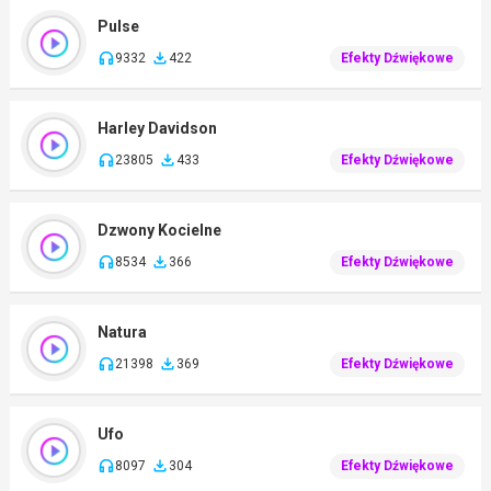
Pulse
9332
422
Efekty Dźwiękowe
Harley Davidson
23805
433
Efekty Dźwiękowe
Dzwony Kocielne
8534
366
Efekty Dźwiękowe
Natura
21398
369
Efekty Dźwiękowe
Ufo
8097
304
Efekty Dźwiękowe