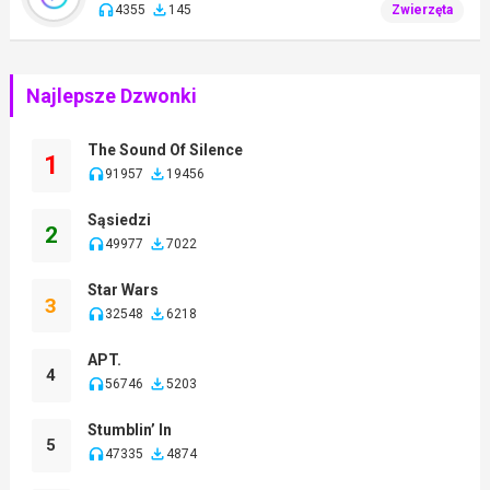
4355
145
Zwierzęta
Najlepsze Dzwonki
The Sound Of Silence
1
91957
19456
Sąsiedzi
2
49977
7022
Star Wars
3
32548
6218
APT.
4
56746
5203
Stumblin’ In
5
47335
4874