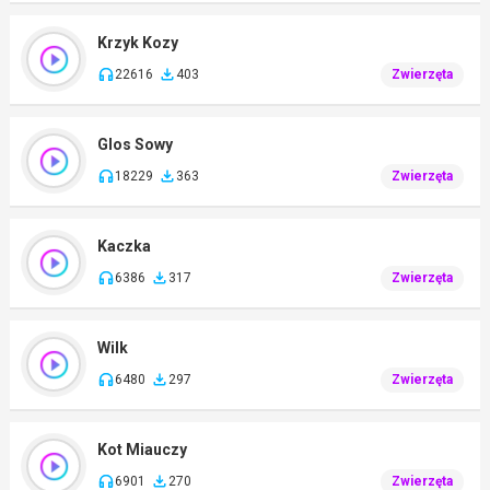
Krzyk Kozy
22616
403
Zwierzęta
Glos Sowy
18229
363
Zwierzęta
Kaczka
6386
317
Zwierzęta
Wilk
6480
297
Zwierzęta
Kot Miauczy
6901
270
Zwierzęta