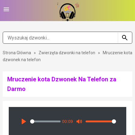
Strona Główna
»
Zwierzęta dzwonki na telefon
»
Mruczenie kota
dzwonek na telefon
Mruczenie kota Dzwonek Na Telefon za
Darmo
00:09
Seek
Volume
Play
Mute