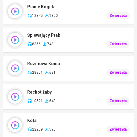
Pianie Koguta
12345
1300
Zwierzęta
Śpiewający Ptak
8356
748
Zwierzęta
Rozmowa Konia
28851
631
Zwierzęta
Rechot żaby
10521
649
Zwierzęta
Kota
22239
590
Zwierzęta