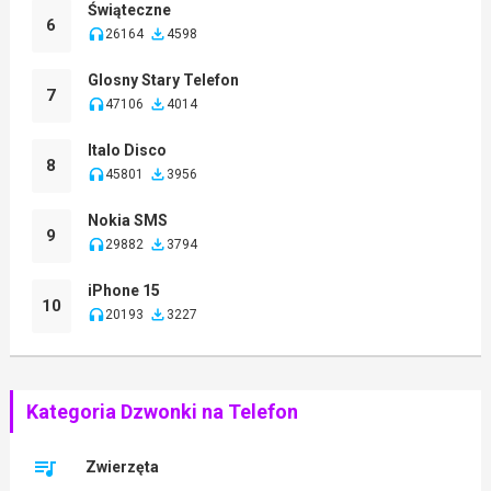
Świąteczne
6
26164
4598
Glosny Stary Telefon
7
47106
4014
Italo Disco
8
45801
3956
Nokia SMS
9
29882
3794
iPhone 15
10
20193
3227
Kategoria Dzwonki na Telefon
Zwierzęta