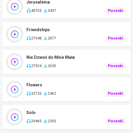
Jerusalema
40753
3437
Piosenki
Friendships
27648
2877
Piosenki
Nie Dzwoń do Mnie Mała
27924
2635
Piosenki
Flowers
32726
2462
Piosenki
Solo
29465
2350
Piosenki