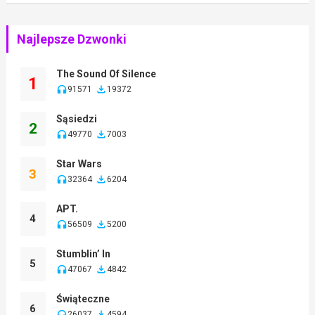
Najlepsze Dzwonki
The Sound Of Silence
1
91571
19372
Sąsiedzi
2
49770
7003
Star Wars
3
32364
6204
APT.
4
56509
5200
Stumblin’ In
5
47067
4842
Świąteczne
6
26037
4594