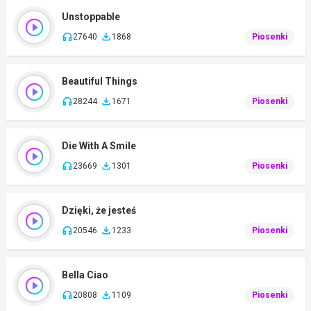
Unstoppable
27640
1868
Piosenki
Beautiful Things
28244
1671
Piosenki
Die With A Smile
23669
1301
Piosenki
Dzięki, że jesteś
20546
1233
Piosenki
Bella Ciao
20808
1109
Piosenki