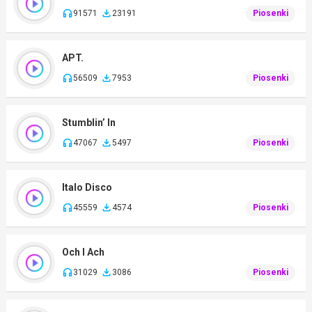
91571
23191
Piosenki
APT.
56509
7953
Piosenki
Stumblin’ In
47067
5497
Piosenki
Italo Disco
45559
4574
Piosenki
Och I Ach
31029
3086
Piosenki