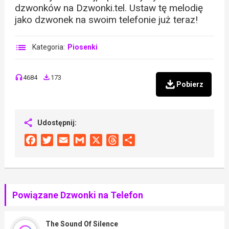
dzwonków na Dzwonki.tel. Ustaw tę melodię
jako dzwonek na swoim telefonie już teraz!
Kategoria:
Piosenki
4684
173
Pobierz
Udostępnij:
Facebook
Twitter
Email
Gmail
X
Threads
Share
Powiązane Dzwonki na Telefon
The Sound Of Silence