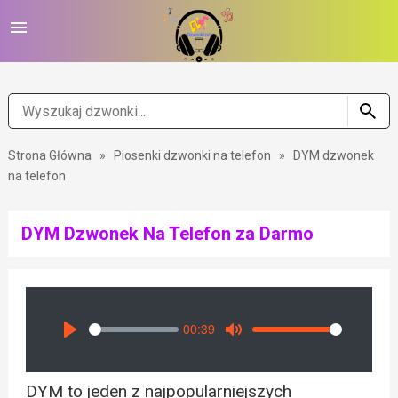
Strona Główna
»
Piosenki dzwonki na telefon
»
DYM dzwonek
na telefon
DYM Dzwonek Na Telefon za Darmo
00:39
Seek
Volume
Play
Mute
DYM to jeden z najpopularniejszych