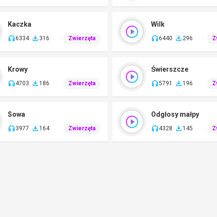
Kaczka
Wilk
6334
316
Zwierzęta
6440
296
Z
Krowy
Świerszcze
4703
186
Zwierzęta
5791
196
Z
Sowa
Odgłosy małpy
3977
164
Zwierzęta
4328
145
Z