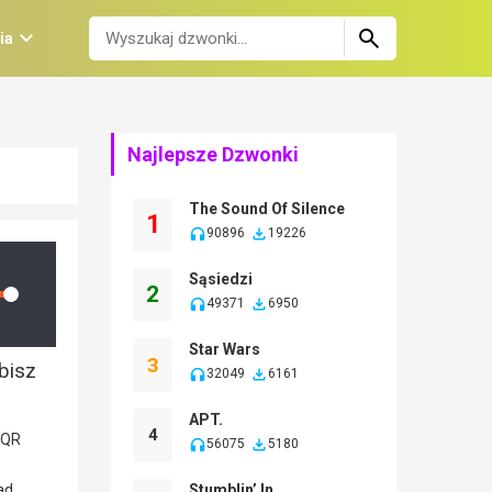
ia
Najlepsze Dzwonki
The Sound Of Silence
1
90896
19226
Sąsiedzi
2
lume
49371
6950
Star Wars
3
bisz
32049
6161
APT.
4
56075
5180
Stumblin’ In