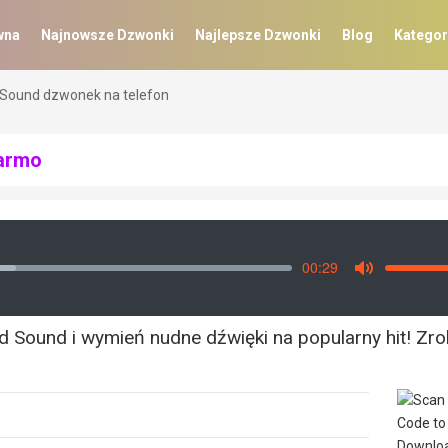
wna
Najnowsze Dzwonki
Najlepsze Dzwonki
Blog
Kategor
 Sound dzwonek na telefon
Darmo
00:29
Vo
Mute
d Sound i wymień nudne dźwięki na popularny hit! Zro