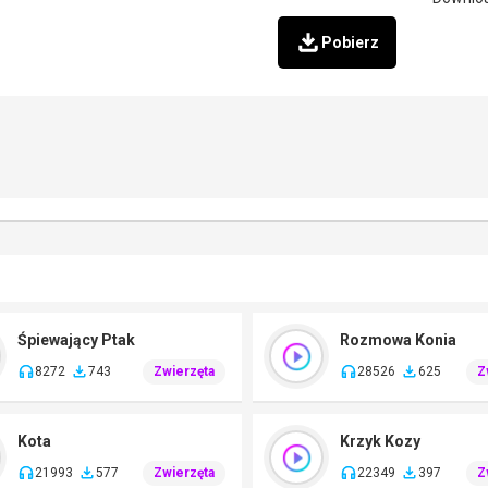
Pobierz
Śpiewający Ptak
Rozmowa Konia
8272
743
Zwierzęta
28526
625
Z
Kota
Krzyk Kozy
21993
577
Zwierzęta
22349
397
Z