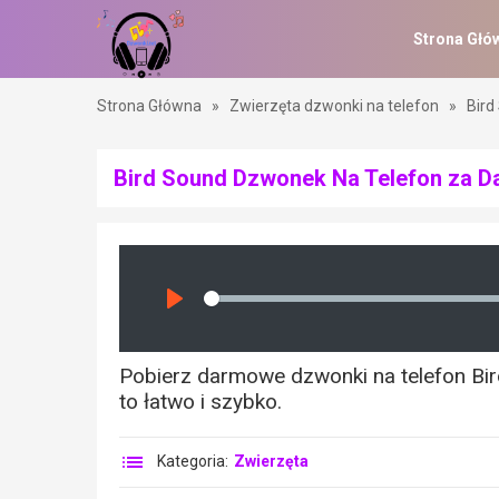
Strona Głó
Strona Główna
»
Zwierzęta dzwonki na telefon
»
Bird
Bird Sound Dzwonek Na Telefon za 
Seek
Play
Pobierz darmowe dzwonki na telefon Bir
to łatwo i szybko.
Kategoria:
Zwierzęta