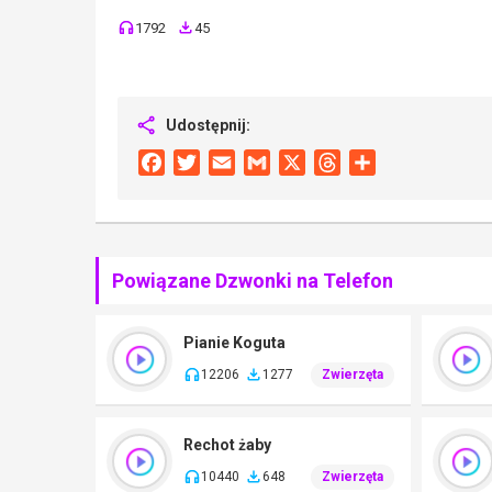
1792
45
Udostępnij:
Facebook
Twitter
Email
Gmail
X
Threads
Share
Powiązane Dzwonki na Telefon
Pianie Koguta
12206
1277
Zwierzęta
Rechot żaby
10440
648
Zwierzęta