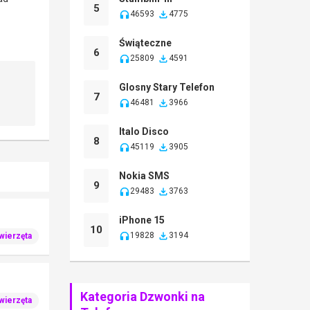
5
46593
4775
Świąteczne
6
25809
4591
Glosny Stary Telefon
7
46481
3966
Italo Disco
8
45119
3905
Nokia SMS
9
29483
3763
iPhone 15
10
19828
3194
wierzęta
Kategoria Dzwonki na
wierzęta