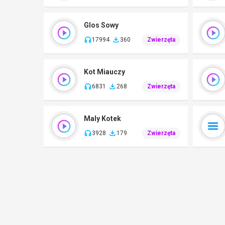
Glos Sowy
17994
360
Zwierzęta
Kot Miauczy
6831
268
Zwierzęta
Maly Kotek
3928
179
Zwierzęta