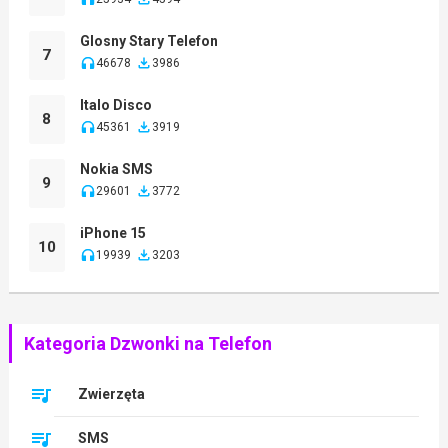
Glosny Stary Telefon
7
46678
3986
Italo Disco
8
45361
3919
Nokia SMS
9
29601
3772
iPhone 15
10
19939
3203
Kategoria Dzwonki na Telefon
Zwierzęta
SMS