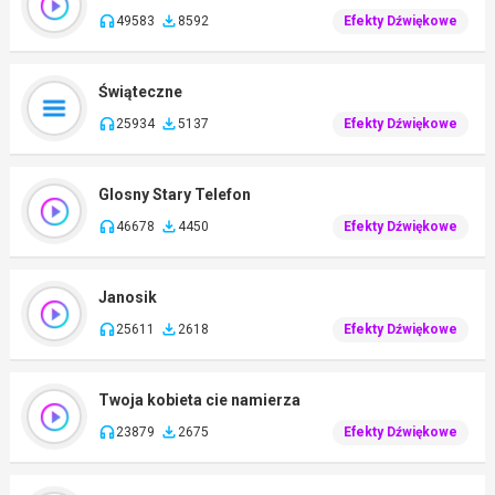
49583
8592
Efekty Dźwiękowe
Świąteczne
25934
5137
Efekty Dźwiękowe
Glosny Stary Telefon
46678
4450
Efekty Dźwiękowe
Janosik
25611
2618
Efekty Dźwiękowe
Twoja kobieta cie namierza
23879
2675
Efekty Dźwiękowe