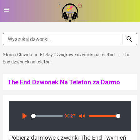
Strona Główna
»
Efekty Dźwiękowe dzwonki na telefon
»
The
End dzwonek na telefon
The End Dzwonek Na Telefon za Darmo
00:27
Seek
Volume
Play
Mute
Pobierz darmowe dzwonki The End i wymień