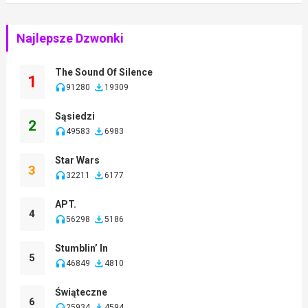
Najlepsze Dzwonki
The Sound Of Silence
1
91280
19309
Sąsiedzi
2
49583
6983
Star Wars
3
32211
6177
APT.
4
56298
5186
Stumblin’ In
5
46849
4810
Świąteczne
6
25934
4594