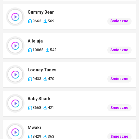
Gummy Bear
9663
569
Śmieszne
Alleluja
10868
542
Śmieszne
Looney Tunes
9433
470
Śmieszne
Baby Shark
8668
421
Śmieszne
Mwaki
8429
363
Śmieszne