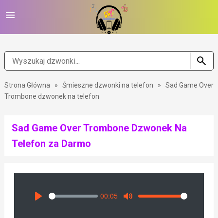
Strona Główna
»
Śmieszne dzwonki na telefon
»
Sad Game Over
Trombone dzwonek na telefon
Sad Game Over Trombone Dzwonek Na
Telefon za Darmo
00:05
Seek
Volume
Play
Mute