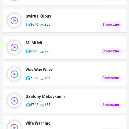
Świrus Kubus
8670
256
Śmieszne
Mi Mi Mi
8325
226
Śmieszne
Wav Wav Wavv
7110
187
Śmieszne
Szalony Meksykanin
6742
185
Śmieszne
Wife Warning