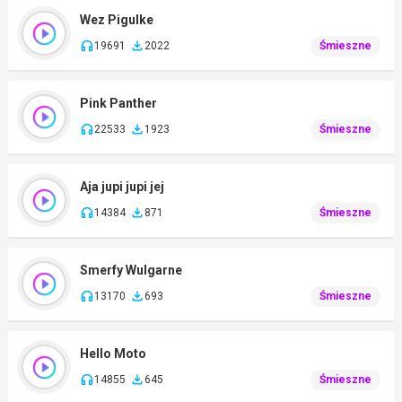
Wez Pigulke
19691
2022
Śmieszne
Pink Panther
22533
1923
Śmieszne
Aja jupi jupi jej
14384
871
Śmieszne
Smerfy Wulgarne
13170
693
Śmieszne
Hello Moto
14855
645
Śmieszne