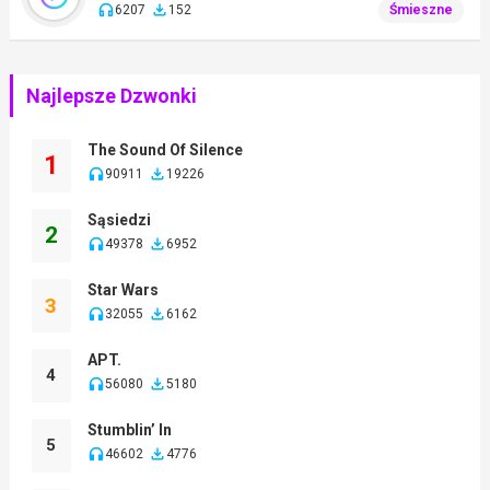
6207
152
Śmieszne
Najlepsze Dzwonki
The Sound Of Silence
1
90911
19226
Sąsiedzi
2
49378
6952
Star Wars
3
32055
6162
APT.
4
56080
5180
Stumblin’ In
5
46602
4776