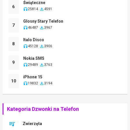
Świąteczne
6
25814
4591
Glosny Stary Telefon
7
46487
3967
Italo Disco
8
45128
3906
Nokia SMS
9
29489
3763
iPhone 15
10
19832
3194
Kategoria Dzwonki na Telefon
Zwierzęta