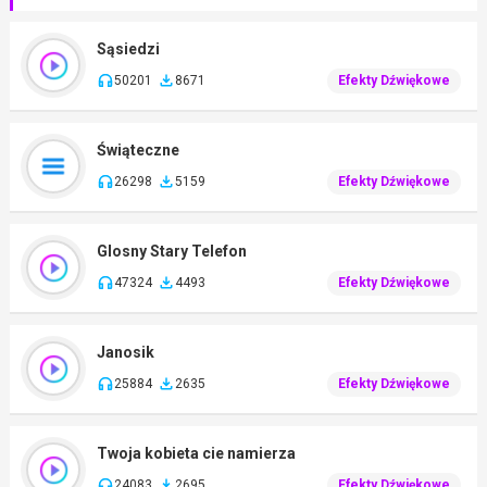
Sąsiedzi
50201
8671
Efekty Dźwiękowe
Świąteczne
26298
5159
Efekty Dźwiękowe
Glosny Stary Telefon
47324
4493
Efekty Dźwiękowe
Janosik
25884
2635
Efekty Dźwiękowe
Twoja kobieta cie namierza
24083
2695
Efekty Dźwiękowe