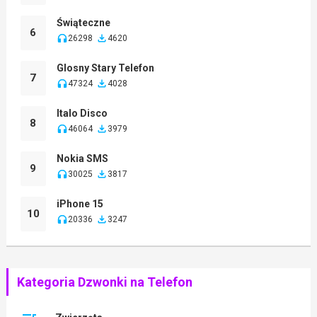
Świąteczne
6
26298
4620
Glosny Stary Telefon
7
47324
4028
Italo Disco
8
46064
3979
Nokia SMS
9
30025
3817
iPhone 15
10
20336
3247
Kategoria Dzwonki na Telefon