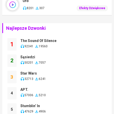
Ufo
8201
307
Efekty Dźwiękowe
Najlepsze Dzwonki
The Sound Of Silence
1
92341
19560
Sąsiedzi
2
50201
7057
Star Wars
3
32713
6241
APT.
4
57006
5210
Stumblin’ In
5
47629
4906