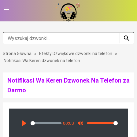
Strona Główna
»
Efekty Dźwiękowe dzwonki na telefon
»
Notifikasi Wa Keren dzwonek na telefon
Notifikasi Wa Keren Dzwonek Na Telefon za
Darmo
00:03
Seek
Volume
Play
Mute