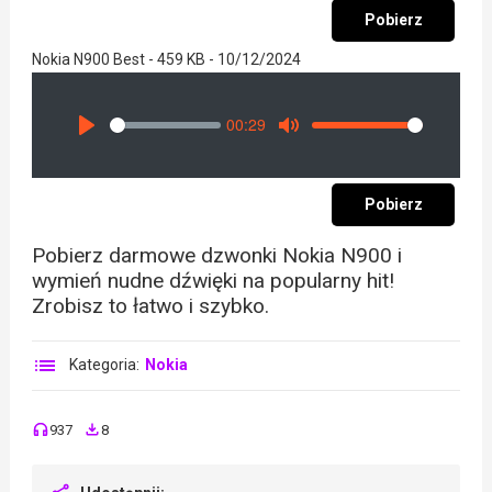
Pobierz
Nokia N900 Best - 459 KB - 10/12/2024
00:29
Seek
Volume
Play
Mute
Pobierz
Pobierz darmowe dzwonki Nokia N900 i
wymień nudne dźwięki na popularny hit!
Zrobisz to łatwo i szybko.
Kategoria:
Nokia
937
8