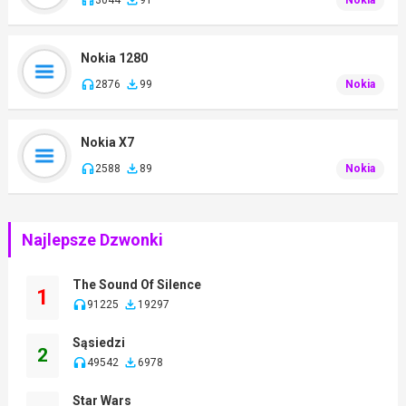
Nokia 1280
2876
99
Nokia
Nokia X7
2588
89
Nokia
Najlepsze Dzwonki
The Sound Of Silence
1
91225
19297
Sąsiedzi
2
49542
6978
Star Wars