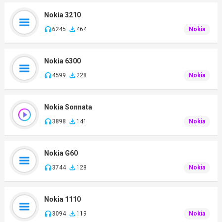
Nokia 3210
6245
464
Nokia
Nokia 6300
4599
228
Nokia
Nokia Sonnata
3898
141
Nokia
Nokia G60
3744
128
Nokia
Nokia 1110
3094
119
Nokia