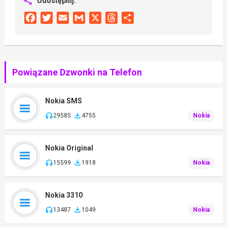
Udostępnij:
Facebook
Twitter
Email
Gmail
X
Threads
Share
Powiązane Dzwonki na Telefon
Nokia SMS
29585
4755
Nokia
Nokia Original
15599
1918
Nokia
Nokia 3310
13487
1049
Nokia