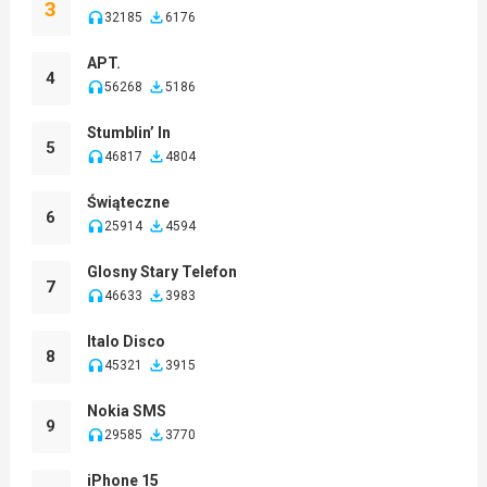
3
32185
6176
APT.
4
56268
5186
Stumblin’ In
5
46817
4804
Świąteczne
6
25914
4594
Glosny Stary Telefon
7
46633
3983
Italo Disco
8
45321
3915
Nokia SMS
9
29585
3770
iPhone 15