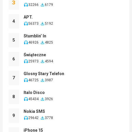
3
32266
6179
APT.
4
56373
5192
Stumblin’ In
5
46926
4825
Świąteczne
6
25973
4594
Glosny Stary Telefon
7
46725
3987
Italo Disco
8
45434
3926
Nokia SMS
9
29642
3778
iPhone 15