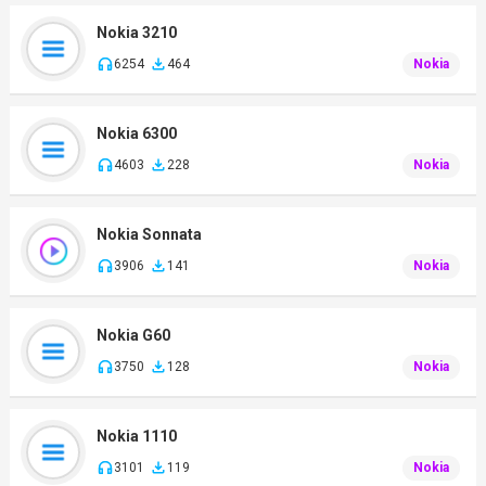
Nokia 3210
6254
464
Nokia
Nokia 6300
4603
228
Nokia
Nokia Sonnata
3906
141
Nokia
Nokia G60
3750
128
Nokia
Nokia 1110
3101
119
Nokia