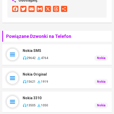
Udostępnij:
Facebook
Twitter
Email
Gmail
X
Threads
Share
Powiązane Dzwonki na Telefon
Nokia SMS
29642
4764
Nokia
Nokia Original
15621
1919
Nokia
Nokia 3310
13505
1050
Nokia