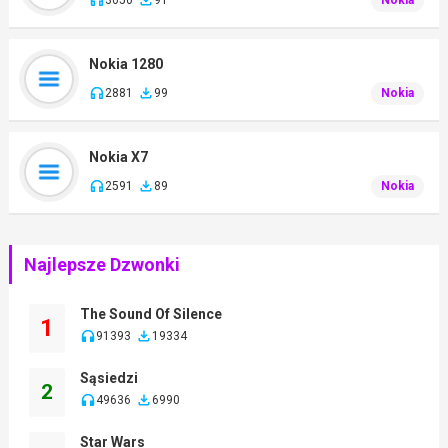
Nokia 1280
2881
99
Nokia
Nokia X7
2591
89
Nokia
Najlepsze Dzwonki
The Sound Of Silence
1
91393
19334
Sąsiedzi
2
49636
6990
Star Wars