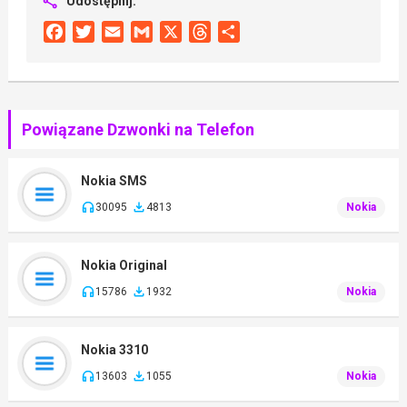
Udostępnij:
Facebook
Twitter
Email
Gmail
X
Threads
Share
Powiązane Dzwonki na Telefon
Nokia SMS
30095
4813
Nokia
Nokia Original
15786
1932
Nokia
Nokia 3310
13603
1055
Nokia