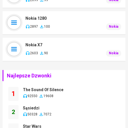
Nokia 1280
2897
100
Nokia
Nokia X7
2603
90
Nokia
Najlepsze Dzwonki
The Sound Of Silence
1
92550
19608
Sąsiedzi
2
50328
7072
Star Wars