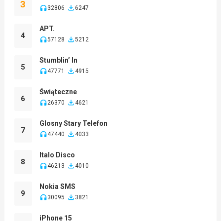
3
32806
6247
APT.
4
57128
5212
Stumblin’ In
5
47771
4915
Świąteczne
6
26370
4621
Glosny Stary Telefon
7
47440
4033
Italo Disco
8
46213
4010
Nokia SMS
9
30095
3821
iPhone 15