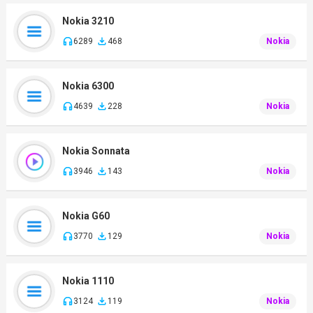
Nokia 3210
6289
468
Nokia
Nokia 6300
4639
228
Nokia
Nokia Sonnata
3946
143
Nokia
Nokia G60
3770
129
Nokia
Nokia 1110
3124
119
Nokia