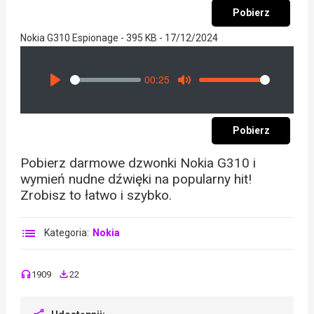
Pobierz
Nokia G310 Espionage - 395 KB - 17/12/2024
00:25
Seek
Volume
Play
Mute
Pobierz
Pobierz darmowe dzwonki Nokia G310 i
wymień nudne dźwięki na popularny hit!
Zrobisz to łatwo i szybko.
Kategoria:
Nokia
1909
22