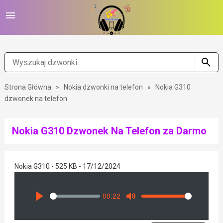
Strona Główna
»
Nokia dzwonki na telefon
»
Nokia G310
dzwonek na telefon
Nokia G310 Dzwonek Na Telefon za Darmo
Nokia G310 - 525 KB - 17/12/2024
00:22
Seek
Volume
Play
Mute