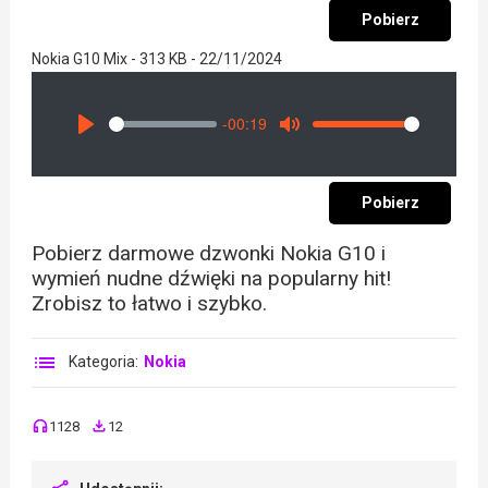
Pobierz
Nokia G10 Mix - 313 KB - 22/11/2024
-00:19
Seek
Volume
Play
Mute
Pobierz
Pobierz darmowe dzwonki Nokia G10 i
wymień nudne dźwięki na popularny hit!
Zrobisz to łatwo i szybko.
Kategoria:
Nokia
1128
12