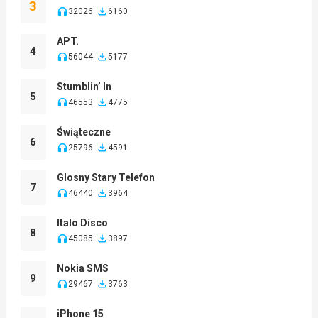
3
32026
6160
APT.
4
56044
5177
Stumblin’ In
5
46553
4775
Świąteczne
6
25796
4591
Glosny Stary Telefon
7
46440
3964
Italo Disco
8
45085
3897
Nokia SMS
9
29467
3763
iPhone 15