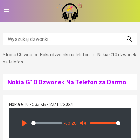
Strona Główna
»
Nokia dzwonki na telefon
»
Nokia G10 dzwonek
na telefon
Nokia G10 Dzwonek Na Telefon za Darmo
Nokia G10 - 533 KB - 22/11/2024
-00:28
Seek
Volume
Play
Mute