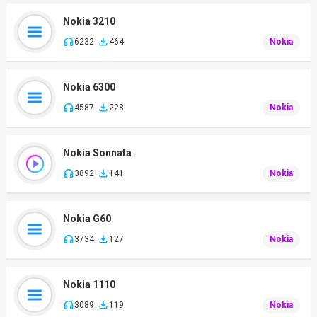
Nokia 3210
6232
464
Nokia
Nokia 6300
4587
228
Nokia
Nokia Sonnata
3892
141
Nokia
Nokia G60
3734
127
Nokia
Nokia 1110
3089
119
Nokia