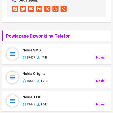
Udostępnij:
Facebook
Twitter
Email
Gmail
X
Threads
Share
Powiązane Dzwonki na Telefon
Nokia SMS
29467
4748
Nokia
Nokia Original
15543
1910
Nokia
Nokia 3310
13443
1047
Nokia