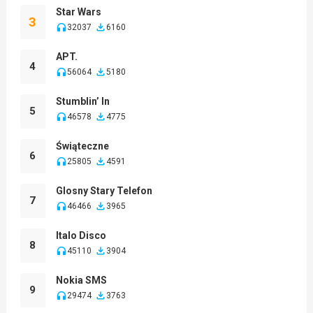
Star Wars
3
32037
6160
APT.
4
56064
5180
Stumblin’ In
5
46578
4775
Świąteczne
6
25805
4591
Glosny Stary Telefon
7
46466
3965
Italo Disco
8
45110
3904
Nokia SMS
9
29474
3763