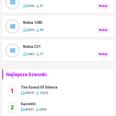
3036
91
Nokia
Nokia 1280
2870
99
Nokia
Nokia C31
2463
77
Nokia
Najlepsze Dzwonki
The Sound Of Silence
1
90878
19225
Sąsiedzi
2
49357
6950