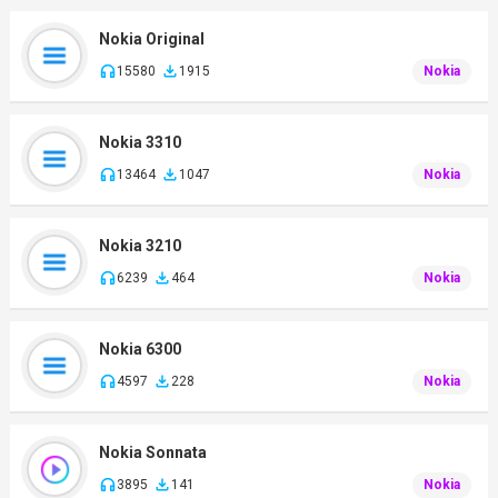
Nokia Original
15580
1915
Nokia
Nokia 3310
13464
1047
Nokia
Nokia 3210
6239
464
Nokia
Nokia 6300
4597
228
Nokia
Nokia Sonnata
3895
141
Nokia