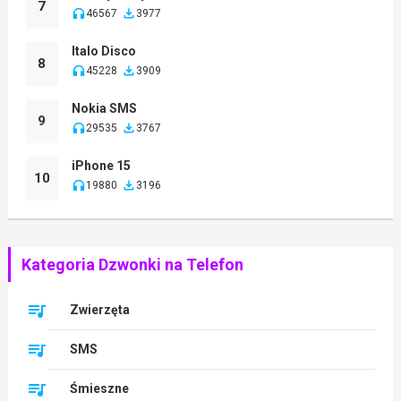
7
46567
3977
Italo Disco
8
45228
3909
Nokia SMS
9
29535
3767
iPhone 15
10
19880
3196
Kategoria Dzwonki na Telefon
Zwierzęta
SMS
Śmieszne