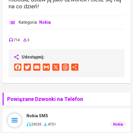
na co dzień!
Kategoria:
Nokia
714
3
Udostępnij:
Facebook
Twitter
Email
Gmail
X
Threads
Share
Powiązane Dzwonki na Telefon
Nokia SMS
29535
4751
Nokia