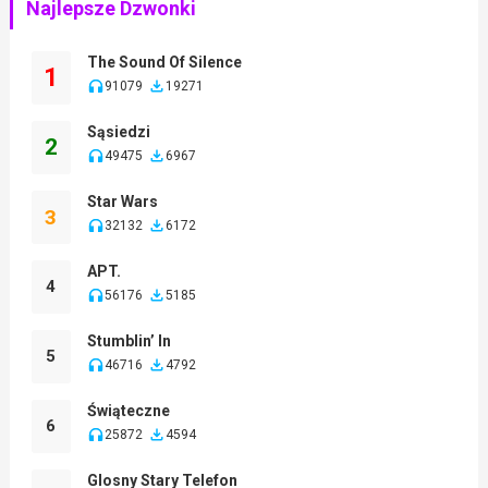
Najlepsze Dzwonki
The Sound Of Silence
1
91079
19271
Sąsiedzi
2
49475
6967
Star Wars
3
32132
6172
APT.
4
56176
5185
Stumblin’ In
5
46716
4792
Świąteczne
6
25872
4594
Glosny Stary Telefon