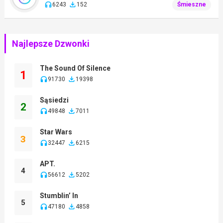
6243
152
Śmieszne
Najlepsze Dzwonki
The Sound Of Silence
1
91730
19398
Sąsiedzi
2
49848
7011
Star Wars
3
32447
6215
APT.
4
56612
5202
Stumblin’ In
5
47180
4858