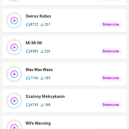
Świrus Kubus
8722
257
Śmieszne
Mi Mi Mi
8383
226
Śmieszne
Wav Wav Wavv
7160
189
Śmieszne
Szalony Meksykanin
6793
188
Śmieszne
Wife Warning