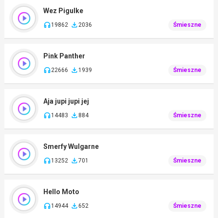
Wez Pigulke
19862
2036
Śmieszne
Pink Panther
22666
1939
Śmieszne
Aja jupi jupi jej
14483
884
Śmieszne
Smerfy Wulgarne
13252
701
Śmieszne
Hello Moto
14944
652
Śmieszne