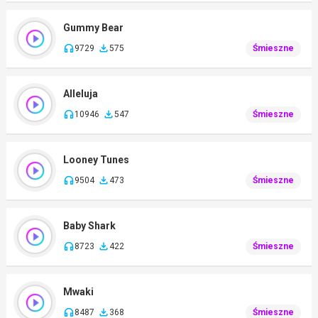
Gummy Bear
9729
575
Śmieszne
Alleluja
10946
547
Śmieszne
Looney Tunes
9504
473
Śmieszne
Baby Shark
8723
422
Śmieszne
Mwaki
8487
368
Śmieszne