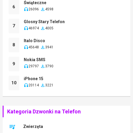
Świąteczne
6
26096
4598
Glosny Stary Telefon
7
46974
4005
Italo Disco
8
45648
3941
Nokia SMS
9
29797
3790
iPhone 15
10
20114
3221
Kategoria Dzwonki na Telefon
Zwierzęta