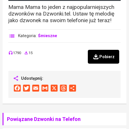
Mama Mama to jeden z najpopularniejszych
dzwonków na Dzwonki.tel. Ustaw tę melodię
jako dzwonek na swoim telefonie już teraz!
Kategoria:
Śmieszne
1790
15
Pobierz
Udostępnij:
Facebook
Twitter
Email
Gmail
X
Threads
Share
Powiązane Dzwonki na Telefon