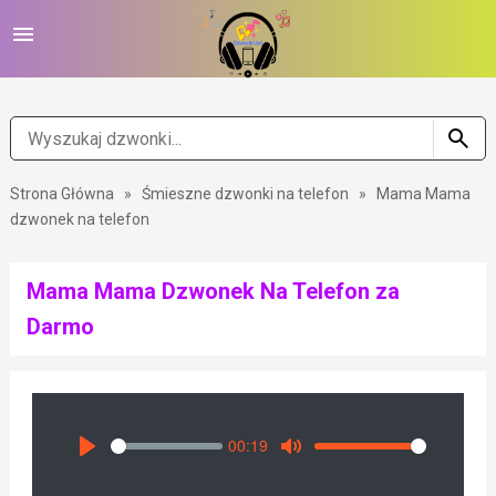
Strona Główna
»
Śmieszne dzwonki na telefon
»
Mama Mama
dzwonek na telefon
Mama Mama Dzwonek Na Telefon za
Darmo
00:19
Seek
Volume
Play
Mute