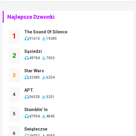
Najlepsze Dzwonki
The Sound Of Silence
1
91610
19385
Sąsiedzi
2
49784
7003
Star Wars
3
32385
6204
APT.
4
56528
5201
Stumblin’ In
5
47094
4845
Świąteczne
6
26052
4594