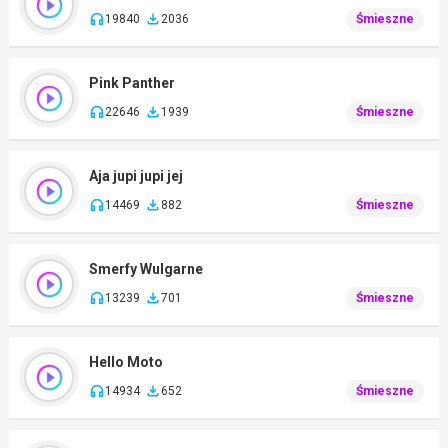
19840
2036
Śmieszne
Pink Panther
22646
1939
Śmieszne
Aja jupi jupi jej
14469
882
Śmieszne
Smerfy Wulgarne
13239
701
Śmieszne
Hello Moto
14934
652
Śmieszne