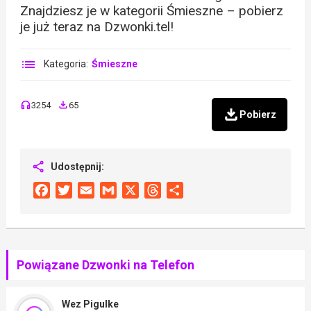
Znajdziesz je w kategorii Śmieszne – pobierz
je już teraz na Dzwonki.tel!
Kategoria:
Śmieszne
3254
65
Pobierz
Udostępnij:
Facebook
Twitter
Email
Gmail
X
Threads
Share
Powiązane Dzwonki na Telefon
Wez Pigulke