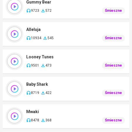
Gummy Bear
9723
572
Śmieszne
Alleluja
10934
545
Śmieszne
Looney Tunes
9501
473
Śmieszne
Baby Shark
8719
422
Śmieszne
Mwaki
8478
368
Śmieszne