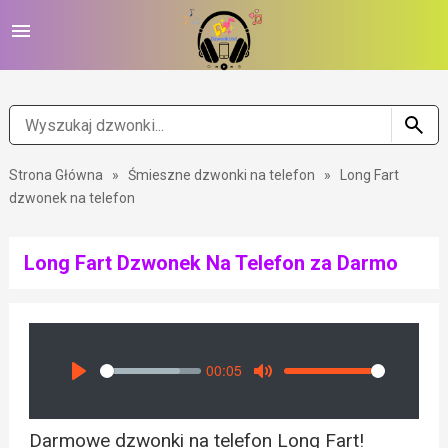
Strona Główna
»
Śmieszne dzwonki na telefon
»
Long Fart
dzwonek na telefon
Long Fart Dzwonek Na Telefon za Darmo
00:05
Seek
Volume
Play
Mute
Darmowe dzwonki na telefon Long Fart!