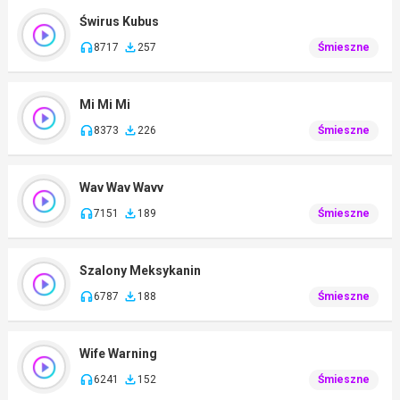
Świrus Kubus
8717
257
Śmieszne
Mi Mi Mi
8373
226
Śmieszne
Wav Wav Wavv
7151
189
Śmieszne
Szalony Meksykanin
6787
188
Śmieszne
Wife Warning
6241
152
Śmieszne