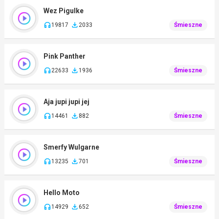
Wez Pigulke
19817
2033
Śmieszne
Pink Panther
22633
1936
Śmieszne
Aja jupi jupi jej
14461
882
Śmieszne
Smerfy Wulgarne
13235
701
Śmieszne
Hello Moto
14929
652
Śmieszne