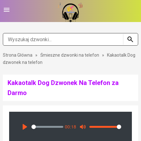
Strona Główna
»
Śmieszne dzwonki na telefon
»
Kakaotalk Dog
dzwonek na telefon
Kakaotalk Dog Dzwonek Na Telefon za
Darmo
00:18
Seek
Volume
Play
Mute