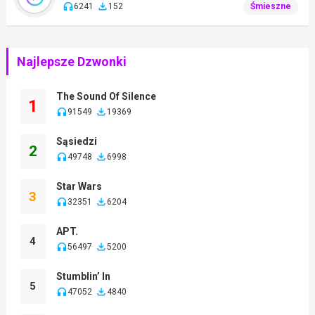
6241
152
Śmieszne
Najlepsze Dzwonki
The Sound Of Silence
1
91549
19369
Sąsiedzi
2
49748
6998
Star Wars
3
32351
6204
APT.
4
56497
5200
Stumblin’ In
5
47052
4840