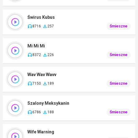
Świrus Kubus
8716
257
Śmieszne
Mi Mi Mi
8372
226
Śmieszne
Wav Wav Wavv
7150
189
Śmieszne
Szalony Meksykanin
6786
188
Śmieszne
Wife Warning