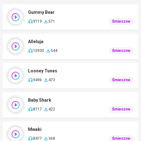
Gummy Bear
9719
571
Śmieszne
Alleluja
10930
544
Śmieszne
Looney Tunes
9496
473
Śmieszne
Baby Shark
8717
422
Śmieszne
Mwaki
8477
368
Śmieszne