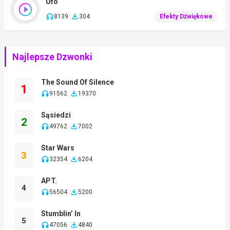
Ufo
8139
304
Efekty Dźwiękowe
Najlepsze Dzwonki
The Sound Of Silence
1
91562
19370
Sąsiedzi
2
49762
7002
Star Wars
3
32354
6204
APT.
4
56504
5200
Stumblin’ In
5
47056
4840