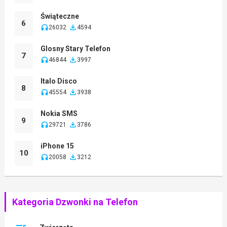
Świąteczne
6
26032
4594
Glosny Stary Telefon
7
46844
3997
Italo Disco
8
45554
3938
Nokia SMS
9
29721
3786
iPhone 15
10
20058
3212
Kategoria Dzwonki na Telefon