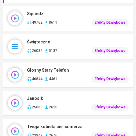
Sąsiedzi
49762
8611
Efekty Dźwiękowe
Świąteczne
26032
5137
Efekty Dźwiękowe
Glosny Stary Telefon
46844
4461
Efekty Dźwiękowe
Janosik
25683
2620
Efekty Dźwiękowe
Twoja kobieta cie namierza
23942
2676
Efekty Dźwiękowe