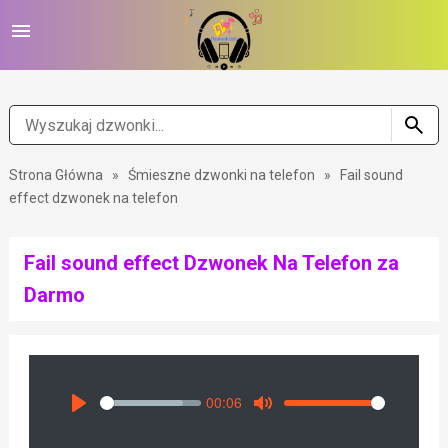
Strona Główna
»
Śmieszne dzwonki na telefon
»
Fail sound
effect dzwonek na telefon
Fail sound effect Dzwonek Na Telefon za
Darmo
00:06
Seek
Volume
Play
Mute