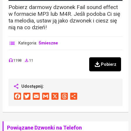
Pobierz darmowy dzwonek Fail sound effect
w formacie MP3 lub M4R. Jeśli podoba Ci się
ta melodia, ustaw ją jako dzwonek i ciesz się
nią na co dzień!
Kategoria:
Śmieszne
1198
11
Pobierz
Udostępnij:
Facebook
Twitter
Email
Gmail
X
Threads
Share
Powiązane Dzwonki na Telefon