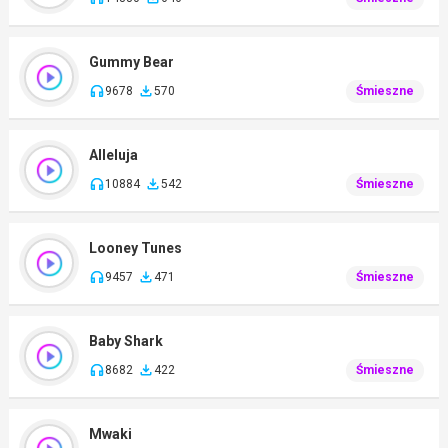
Gummy Bear
9678
570
Śmieszne
Alleluja
10884
542
Śmieszne
Looney Tunes
9457
471
Śmieszne
Baby Shark
8682
422
Śmieszne
Mwaki