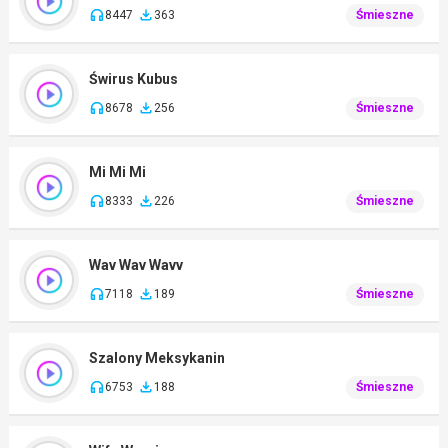
8447
363
Śmieszne
Świrus Kubus
8678
256
Śmieszne
Mi Mi Mi
8333
226
Śmieszne
Wav Wav Wavv
7118
189
Śmieszne
Szalony Meksykanin
6753
188
Śmieszne