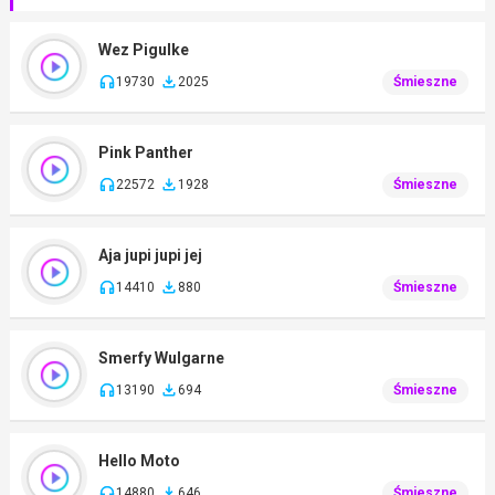
Wez Pigulke
19730
2025
Śmieszne
Pink Panther
22572
1928
Śmieszne
Aja jupi jupi jej
14410
880
Śmieszne
Smerfy Wulgarne
13190
694
Śmieszne
Hello Moto
14880
646
Śmieszne