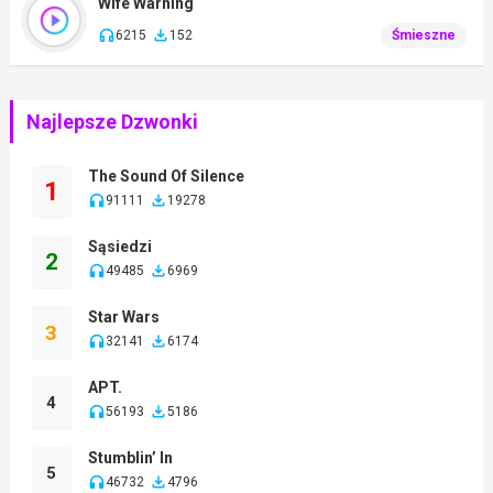
Wife Warning
6215
152
Śmieszne
Najlepsze Dzwonki
The Sound Of Silence
1
91111
19278
Sąsiedzi
2
49485
6969
Star Wars
3
32141
6174
APT.
4
56193
5186
Stumblin’ In
5
46732
4796