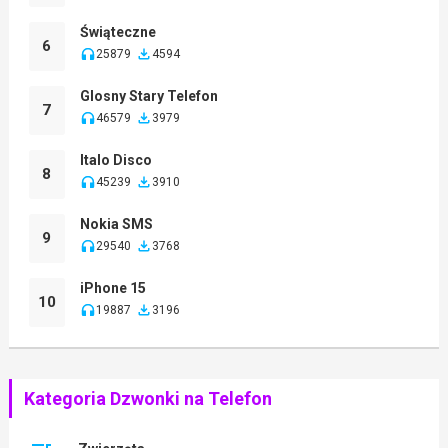
Świąteczne
6
25879
4594
Glosny Stary Telefon
7
46579
3979
Italo Disco
8
45239
3910
Nokia SMS
9
29540
3768
iPhone 15
10
19887
3196
Kategoria Dzwonki na Telefon