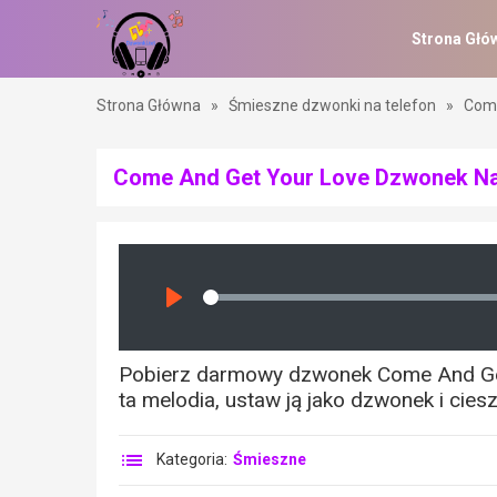
Strona Głó
Strona Główna
»
Śmieszne dzwonki na telefon
»
Come
Come And Get Your Love Dzwonek Na
Seek
Play
Pobierz darmowy dzwonek Come And Get
ta melodia, ustaw ją jako dzwonek i ciesz
Kategoria:
Śmieszne