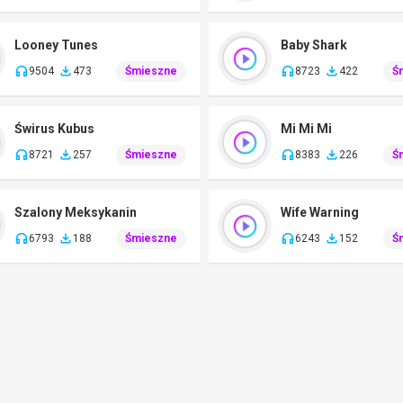
Looney Tunes
Baby Shark
9504
473
Śmieszne
8723
422
Ś
Świrus Kubus
Mi Mi Mi
8721
257
Śmieszne
8383
226
Ś
Szalony Meksykanin
Wife Warning
6793
188
Śmieszne
6243
152
Ś