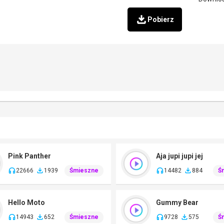
Pobierz
Pink Panther
Aja jupi jupi jej
22666
1939
Śmieszne
14482
884
Ś
Hello Moto
Gummy Bear
14943
652
Śmieszne
9728
575
Ś