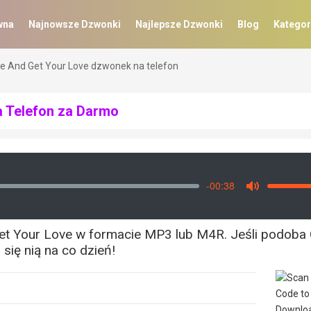
wna
Najnowsze Dzwonki
Najlepsze Dzwonki
Blog
Kategor
 And Get Your Love dzwonek na telefon
 Telefon za Darmo
-00:38
Vo
Mute
 Your Love w formacie MP3 lub M4R. Jeśli podoba C
 się nią na co dzień!