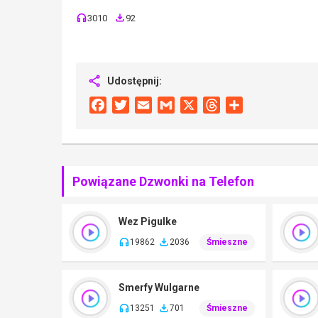
3010
92
Udostępnij:
Facebook
Twitter
Email
Gmail
X
Threads
Share
Powiązane Dzwonki na Telefon
Wez Pigulke
19862
2036
Śmieszne
Smerfy Wulgarne
13251
701
Śmieszne