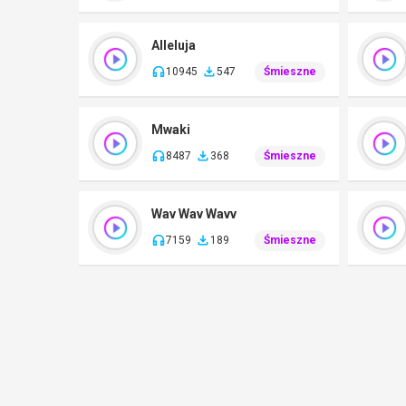
Alleluja
10945
547
Śmieszne
Mwaki
8487
368
Śmieszne
Wav Wav Wavv
7159
189
Śmieszne