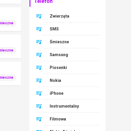
Telefon
Zwierzęta
mieszne
SMS
Śmieszne
mieszne
Samsung
Piosenki
mieszne
Nokia
iPhone
Instrumentalny
Filmowa