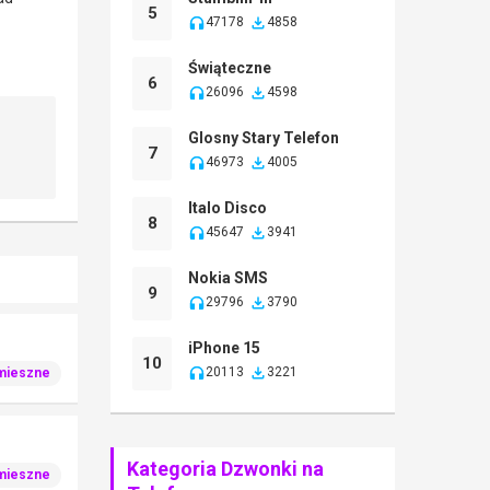
5
47178
4858
Świąteczne
6
26096
4598
Glosny Stary Telefon
7
46973
4005
Italo Disco
8
45647
3941
Nokia SMS
9
29796
3790
iPhone 15
10
20113
3221
mieszne
Kategoria Dzwonki na
mieszne