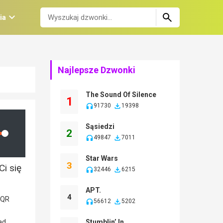
ia
Najlepsze Dzwonki
The Sound Of Silence
1
91730
19398
Sąsiedzi
2
lume
49847
7011
Star Wars
3
i się
32446
6215
APT.
4
56612
5202
Stumblin’ In