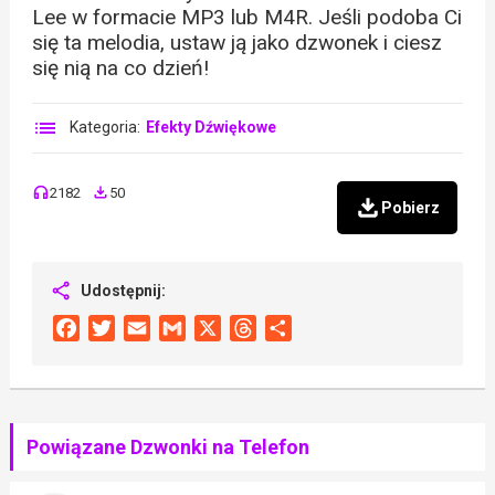
Lee w formacie MP3 lub M4R. Jeśli podoba Ci
się ta melodia, ustaw ją jako dzwonek i ciesz
się nią na co dzień!
Kategoria:
Efekty Dźwiękowe
2182
50
Pobierz
Udostępnij:
Facebook
Twitter
Email
Gmail
X
Threads
Share
Powiązane Dzwonki na Telefon