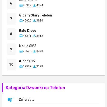
6
25909
4594
Glosny Stary Telefon
7
46626
3980
Italo Disco
8
45311
3912
Nokia SMS
9
29578
3770
iPhone 15
10
19912
3198
Kategoria Dzwonki na Telefon
Zwierzęta