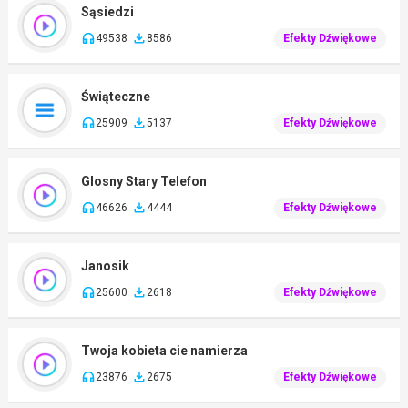
Sąsiedzi
49538
8586
Efekty Dźwiękowe
Świąteczne
25909
5137
Efekty Dźwiękowe
Glosny Stary Telefon
46626
4444
Efekty Dźwiękowe
Janosik
25600
2618
Efekty Dźwiękowe
Twoja kobieta cie namierza
23876
2675
Efekty Dźwiękowe