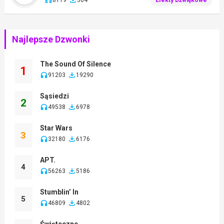
Najlepsze Dzwonki
The Sound Of Silence
1
91203
19290
Sąsiedzi
2
49538
6978
Star Wars
3
32180
6176
APT.
4
56263
5186
Stumblin’ In
5
46809
4802
Świąteczne