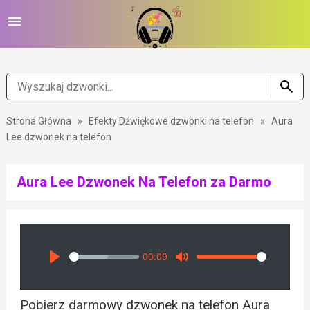
Strona Główna
»
Efekty Dźwiękowe dzwonki na telefon
»
Aura
Lee dzwonek na telefon
Aura Lee Dzwonek Na Telefon za Darmo
00:09
Seek
Volume
Play
Mute
Pobierz darmowy dzwonek na telefon Aura