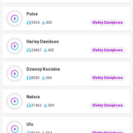
Pulse
9354
430
Efekty Dźwiękowe
Harley Davidson
23867
435
Efekty Dźwiękowe
Dzwony Kocielne
8550
366
Efekty Dźwiękowe
Natura
21462
369
Efekty Dźwiękowe
Ufo
8119
304
Efekty Dźwiękowe