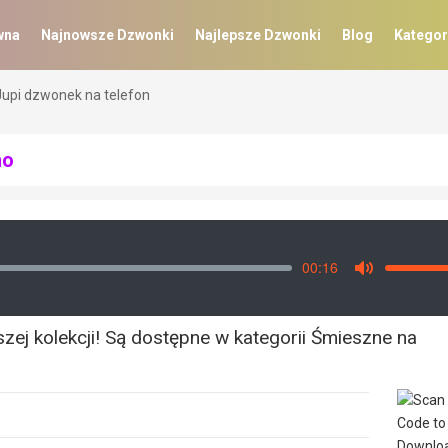
wna
Najnowsze Dzwonki
Najlepsze Dzwonki
Blog
Kategor
Jupi dzwonek na telefon
mo
00:16
Vo
Mute
ej kolekcji! Są dostępne w kategorii Śmieszne na