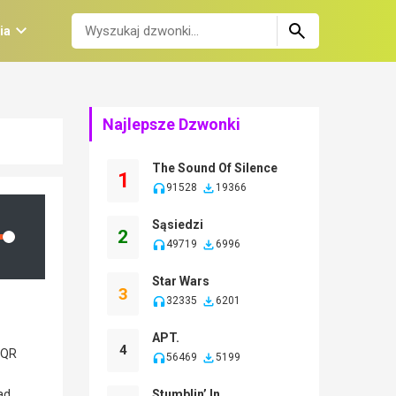
ia
Najlepsze Dzwonki
The Sound Of Silence
1
91528
19366
Sąsiedzi
2
lume
49719
6996
Star Wars
3
32335
6201
APT.
4
56469
5199
Stumblin’ In