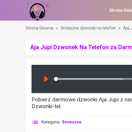
Strona Głó
Strona Główna
»
Śmieszne dzwonki na telefon
»
Aja 
Aja Jupi Dzwonek Na Telefon za Dar
Seek
Play
Pobierz darmowe dzwonki Aja Jupi z nasz
Dzwonki-tel.
Kategoria:
Śmieszne