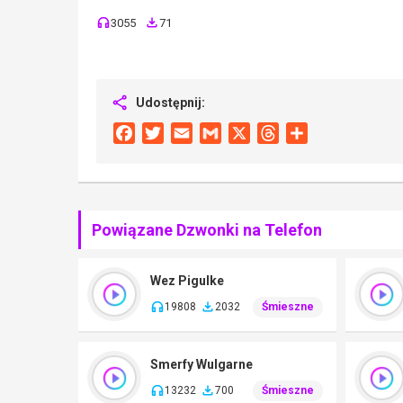
3055
71
Udostępnij:
Facebook
Twitter
Email
Gmail
X
Threads
Share
Powiązane Dzwonki na Telefon
Wez Pigulke
19808
2032
Śmieszne
Smerfy Wulgarne
13232
700
Śmieszne