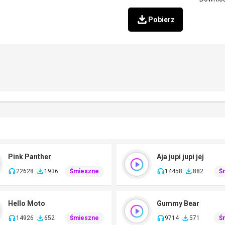
Pobierz
Pink Panther
Aja jupi jupi jej
22628
1936
Śmieszne
14458
882
Ś
Hello Moto
Gummy Bear
14926
652
Śmieszne
9714
571
Ś