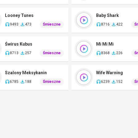
Looney Tunes
Baby Shark
9493
473
Śmieszne
8716
422
Ś
Świrus Kubus
Mi Mi Mi
8713
257
Śmieszne
8368
226
Ś
Szalony Meksykanin
Wife Warning
6785
188
Śmieszne
6239
152
Ś