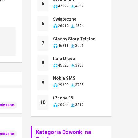
5
47027
4837
Świąteczne
6
26019
4594
Glosny Stary Telefon
7
46811
3996
Italo Disco
8
45525
3937
Nokia SMS
9
29699
3785
iPhone 15
10
20044
3210
mieszne
Kategoria Dzwonki na
mieszne