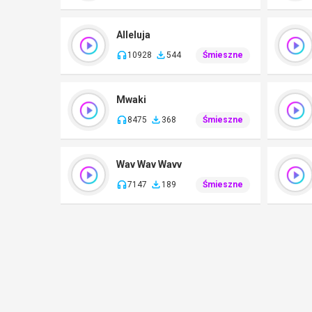
Alleluja
10928
544
Śmieszne
Mwaki
8475
368
Śmieszne
Wav Wav Wavv
7147
189
Śmieszne