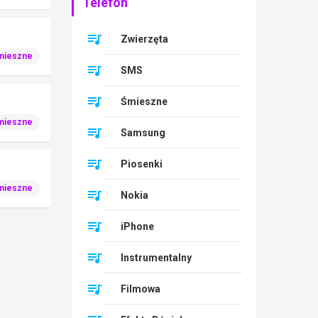
Telefon
Zwierzęta
mieszne
SMS
Śmieszne
mieszne
Samsung
Piosenki
mieszne
Nokia
iPhone
Instrumentalny
Filmowa