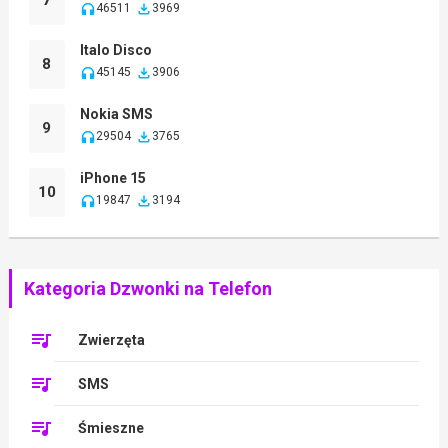
7
46511
3969
Italo Disco
8
45145
3906
Nokia SMS
9
29504
3765
iPhone 15
10
19847
3194
Kategoria Dzwonki na Telefon
Zwierzęta
SMS
Śmieszne