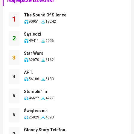
Najlepsze Dzwonki
The Sound Of Silence
1
90951
19242
Sąsiedzi
2
49411
6956
Star Wars
3
32070
6162
APT.
4
56106
5183
Stumblin’ In
5
46627
4777
Świąteczne
6
25829
4593
Glosny Stary Telefon